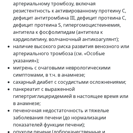
артериальному тромбозу, включая
резистентность к активированному протеину С,
дефицит антитромбина III, дефицит протеина С,
дефицит протеина S, гипергомоцистеинемия,
антитела к фосфолипидам (антитела к
кардиолипину, волчаночный антикоагулянт);
наличие высокого риска развития венозного или
артериального тромбоза (см. «Особые
указания»);
мигрень с очаговыми неврологическими
симптомами, в т.ч. в анамнезе;
сахарный диабет с сосудистыми осложнениями;
панкреатит с выраженной
гипертриглицеридемией в настоящее время или
в анамнезе;
печеночная недостаточность и тяжелые
заболевания печени (до нормализации
показателей функции печени);
опухоли печени (доброкачественные и