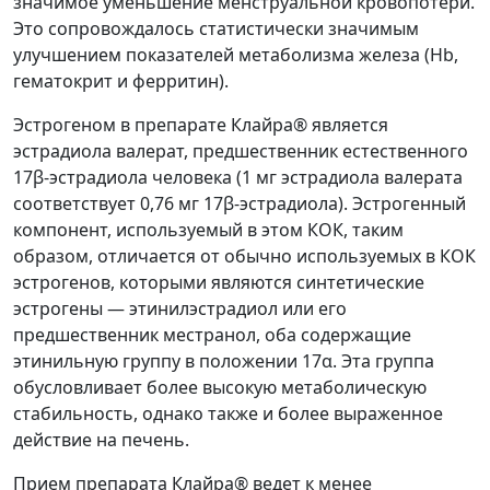
значимое уменьшение менструальной кровопотери.
Это сопровождалось статистически значимым
улучшением показателей метаболизма железа (Hb,
гематокрит и ферритин).
Эстрогеном в препарате Клайра® является
эстрадиола валерат, предшественник естественного
17β-эстрадиола человека (1 мг эстрадиола валерата
соответствует 0,76 мг 17β-эстрадиола). Эстрогенный
компонент, используемый в этом КОК, таким
образом, отличается от обычно используемых в КОК
эстрогенов, которыми являются синтетические
эстрогены — этинилэстрадиол или его
предшественник местранол, оба содержащие
этинильную группу в положении 17α. Эта группа
обусловливает более высокую метаболическую
стабильность, однако также и более выраженное
действие на печень.
Прием препарата Клайра® ведет к менее