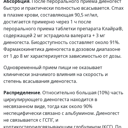
Абсорбция
. После перорального приема диеногест
быстро и практически полностью всасывается. Cmax
в плазме крови, составляющая 90,5 нг/мл,
достигается примерно через 1 ч после
перорального приема таблетки препарата Клайра®,
содержащей 2 мг эстрадиола валерата + 3 мг
диеногеста. Биодоступность составляет около 91%.
Фармакокинетика диеногеста в дозовом диапазоне
от 1 до 8 мг характеризуется зависимостью от дозы.
Одновременный прием пищи не оказывает
клинически значимого влияния на скорость и
степень всасывания диеногеста.
Распределение
. Относительно большая (10%) часть
циркулирующего диеногеста находится в
несвязанном виде, тогда как около 90%
неспецифически связано с альбумином. Диеногест
не связывается с ГСПГ, и
кортикостероидсвязывающим глобулином (КСГ). По