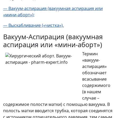
— Вакуум-аспирация (вакуумная аспирация или
«мини-аборт»);
— Выскабливание («чистка»).
Вакуум-Аспирация (вакуумная
аспирация или «мини-аборт»)
Термин
«вакуум-
аспирация»
обозначает
всасывание
содержимого
(в нашем
случае –
содержимое полости матки) с помощью вакуума. В
полость матки вводится трубка, которая соединятся
с источником отрицательного давления, тем самым