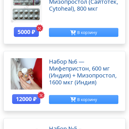
Мизопростол (Сайтотек,
Cytoheal), 800 мкг
5000
₽
В корзину
Набор №6 —
Мифепристон, 600 мг
(Индия) + Мизопростол,
1600 мкг (Индия)
12000
₽
В корзину
Набор №5 –