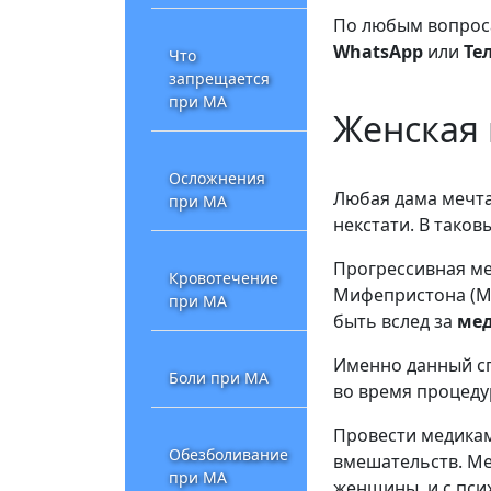
По любым вопроса
WhatsApp
или
Те
Что
запрещается
при МА
Женская 
Осложнения
Любая дама мечта
при МА
некстати. В тако
Прогрессивная м
Кровотечение
Мифепристона (Ми
при МА
быть вслед за
ме
Именно данный сп
Боли при МА
во время процеду
Провести медикам
Обезболивание
вмешательств. Ме
при МА
женщины, и с пси