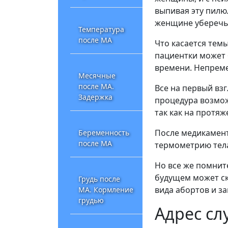
выпивая эту пилю
женщине уберечь
Температура
после МА
Что касается темы
пациентки может 
времени. Непреме
Месячные
после МА.
Все на первый взг
Задержка
процедура возмож
так как на протя
После медикамент
Беременность
после МА
термометрию тела
Но все же помнит
будущем может ск
Грудь после
вида абортов и за
МА. Кормление
грудью
Адрес сл