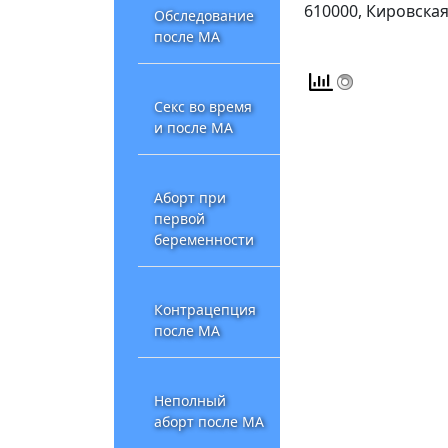
610000, Кировская 
Обследование
после МА
Секс во время
и после МА
Аборт при
первой
беременности
Контрацепция
после МА
Неполный
аборт после МА