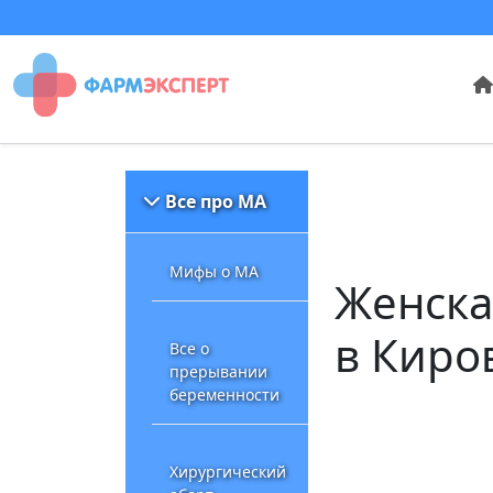
Все про МА
Мифы о МА
Женска
в Киро
Все о
прерывании
беременности
Хирургический