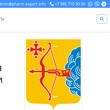
dmin@pharm-expert.info
+7 985 710 90 30
ТЫ
я
и