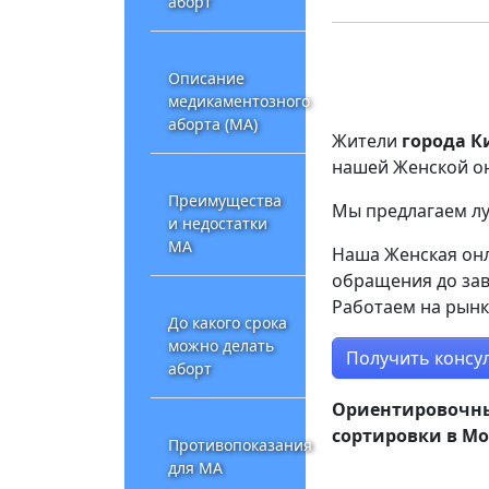
аборт
Описание
медикаментозного
аборта (МА)
Жители
города К
нашей Женской он
Преимущества
Мы предлагаем лу
и недостатки
МА
Наша Женская он
обращения до зав
Работаем на рынке
До какого срока
можно делать
Получить консу
аборт
Ориентировочный 
сортировки в Мо
Противопоказания
для МА