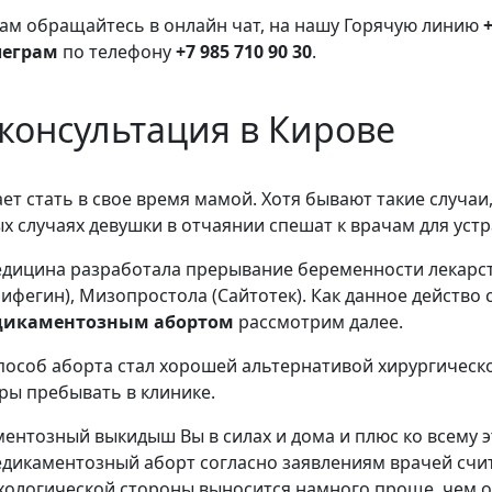
м обращайтесь в онлайн чат, на нашу Горячую линию
+
леграм
по телефону
+7 985 710 90 30
.
консультация в Кирове
ет стать в свое время мамой. Хотя бывают такие случаи
вых случаях девушки в отчаянии спешат к врачам для ус
едицина разработала прерывание беременности лекар
фегин), Мизопростола (Сайтотек). Как данное действо
дикаментозным абортом
рассмотрим далее.
особ аборта стал хорошей альтернативой хирургическо
ры пребывать в клинике.
ентозный выкидыш Вы в силах и дома и плюс ко всему э
дикаментозный аборт согласно заявлениям врачей счи
хологической стороны выносится намного проще, чем 