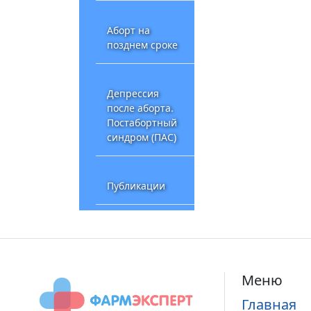
Аборт на
позднем сроке
Депрессия
после аборта.
Постабортный
синдром (ПАС)
Публикации
Меню
Главная