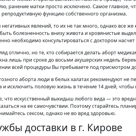
лю, ранение матки просто исключено. Самое главное, ч
 репродуктивную функцию собственного организма.
 негативных явлений, то их не так много, однако все же
быть болезненность внизу живота и кровянистые выде
нно необходимо консультироваться с доктором насчет
ляд отлично, но те, кто собирается делать аборт медика
на лишь при сроке до восьми акушерских недель береме
жении всей процедуры Вы пребываете под присмотром до
озного аборта люди в белых халатах рекомендуют не п
 и исключить половую жизнь в течение 14 дней, чтобы 
е, что искусственный выкидыш любого вида — это вредн
азаться на ее самочувствии. Поэтому старайтесь плани
нимайтесь сексом, однако не во вред здоровью.
ужбы доставки в г. Кирове